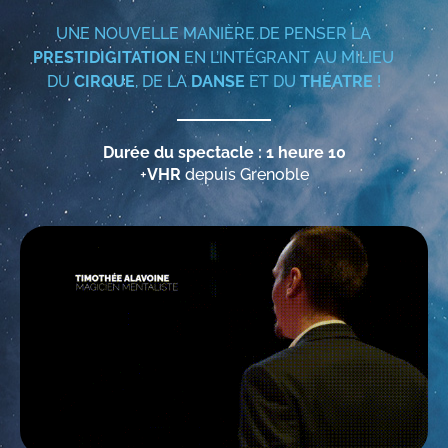
UNE NOUVELLE MANIÈRE DE PENSER LA
PRESTIDIGITATION
EN L’INTÉGRANT AU MILIEU
DU
CIRQUE
, DE LA
DANSE
ET DU
THÉATRE
!
Durée du spectacle : 1 heure 10
+
VHR
depuis Grenoble