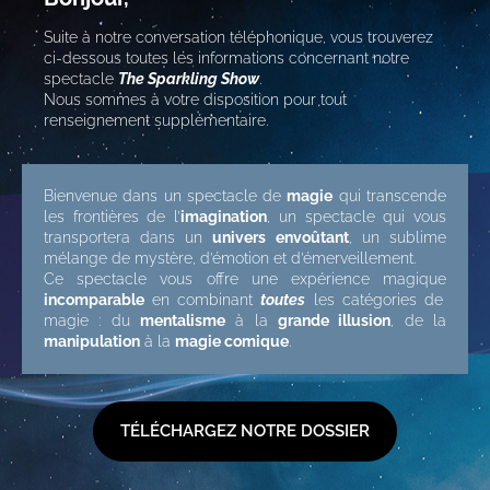
Suite à notre conversation téléphonique, vous trouverez
ci-dessous toutes les informations concernant notre
spectacle
The Sparkling Show
.
Nous sommes à votre disposition pour tout
renseignement supplémentaire.
Bienvenue dans un spectacle de
magie
qui transcende
les frontières de l’
imagination
, un spectacle qui vous
transportera dans un
univers
envoûtant
, un sublime
mélange de mystère, d’émotion et d’émerveillement.
Ce spectacle vous offre une expérience magique
incomparable
en combinant
toutes
les catégories de
magie : du
mentalisme
à la
grande illusion
, de la
manipulation
à la
magie comique
.
TÉLÉCHARGEZ NOTRE DOSSIER