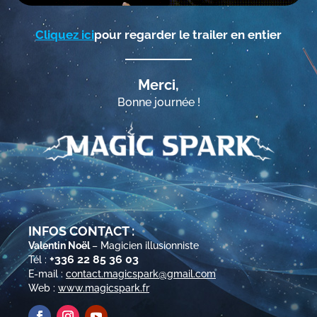
Cliquez ici
pour regarder le trailer en entier
Merci,
Bonne journée !
INFOS CONTACT :
Valentin Noël
– Magicien illusionniste
+336 22 85 36 03
Tél :
E-mail :
contact.magicspark@gmail.com
Web :
www.magicspark.fr