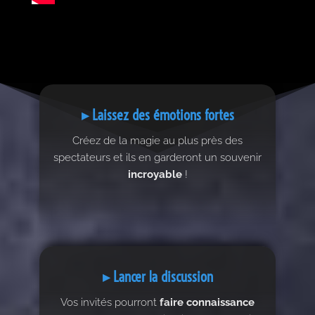
▸ Laissez des émotions fortes
Créez de la magie au plus près des
spectateurs et ils en garderont un souvenir
incroyable
!
▸ Lancer la discussion
Vos invités pourront
faire connaissance