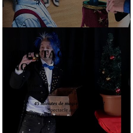
SPECTACLE DE
NOËL
Un spectacle de Noël magique et interactif,
spécialement conçu pour les périodes de fin d’année.
45 minutes de magie incroyable !
Spectacle autonome.
Pour Maisons de l’enfance,
centres aérés, mairies…