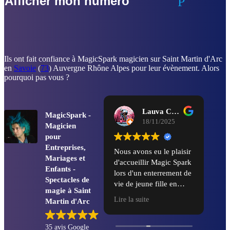
Afficher mon numéro
Ils ont fait confiance à MagicSpark magicien sur Saint Martin d'Arc
en
Savoie
(
73
) Auvergne Rhône Alpes pour leur évènement. Alors
pourquoi pas vous ?
Lauva Chill
MagicSpark -
18/11/2025
Magicien
pour
Entreprises,
Nous avons eu le plaisir
C’
Mariages et
d'accueillir Magic Spark
co
Enfants -
lors d'un enterrement de
mo
Spectacles de
vie de jeune fille en
re
magie à Saint
novembre à l'hôtel la
Lire la suite
Martin d'Arc
folie douce Chamonix,
et nous avons été
absolument ravies ! Son
35 avis Google