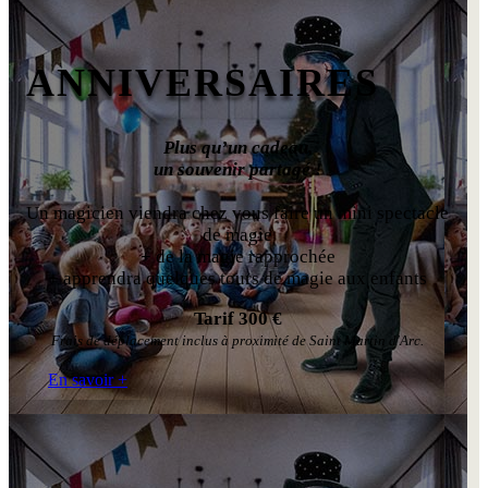
ANNIVERSAIRES
Plus qu’un cadeau,
un souvenir partagé !
Un magicien viendra chez vous faire un mini spectacle
de magie
+
de la magie rapprochée
+
apprendra quelques tours de magie aux enfants
Tarif 300 €
Frais de déplacement inclus à proximité de Saint Martin d'Arc.
En savoir +