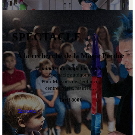
SPECTACLE
À la recherche de la Magie Perdue
45 minutes de magie incroyable!
Spectacle autonome.
Pour Maisons de l’enfance,
centres aérés, mairies…
Tarif 800€
En savoir +