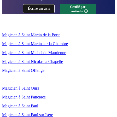
spectacle était à la fois
Certifié par:
Écrire un avis
impressionnant et
Trustindex
émouvant avec une
touche d'humour qui a
parfaitement
correspondu à
Magicien à Saint Martin de la Porte
l'ambiance de notre
groupe de 12 femmes.
Magicien à Saint Martin sur la Chambre
Je n'ai pas pu le recevoir
Magicien à Saint Michel de Maurienne
au moment de son
arrivée mais notre
Magicien à Saint Nicolas la Chapelle
magicien a su s'adapter
et se mettre en place
Magicien à Saint Offenge
dans les temps, je le
remercie grandement
pour ceci.
Magicien à Saint Ours
Magicien à Saint Pancrace
Magicien à Saint Paul
Magicien à Saint Paul sur Isère