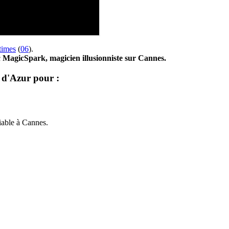
times
(
06
).
c
MagicSpark, magicien illusionniste sur Cannes.
 d'Azur pour :
iable à Cannes.