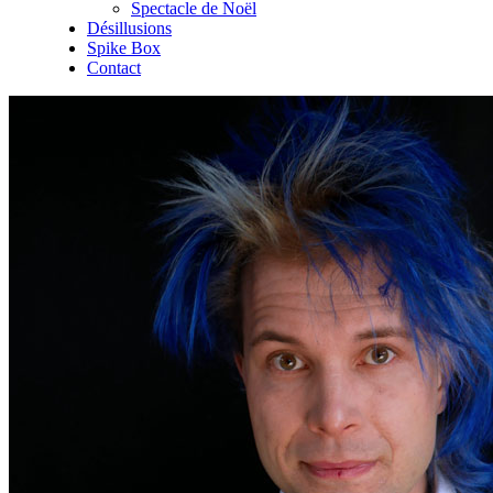
Spectacle de Noël
Désillusions
Spike Box
Contact